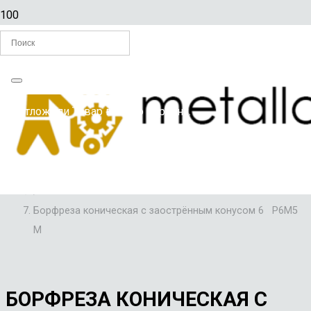
Главная
Вы отложили
Товар
в свою корзину.
/
ФРЕЗЫ
/
БОРФРЕЗЫ
/
Борфреза коническая с заострённым конусом 6 Р6М5
M
БОРФРЕЗА КОНИЧЕСКАЯ С