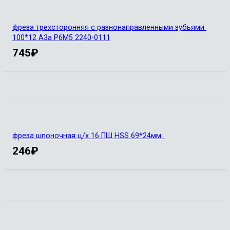
фреза трехсторонняя с разнонаправленными зубьями
100*12 А3а Р6М5 2240-0111
745
₽
фреза шпоночная ц/х 16 ПШ HSS 69*24мм
246
₽