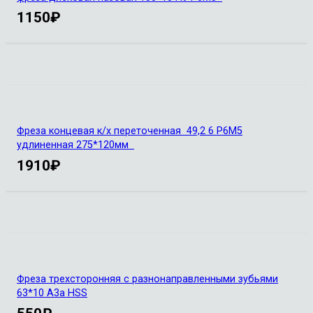
1150
₽
Фреза концевая к/х переточенная 49,2 6 Р6М5
удлиненная 275*120мм
1910
₽
Фреза трехсторонняя с разнонаправленными зубьями
63*10 А3а HSS