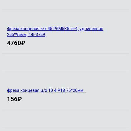
Фреза концевая к/х 45 Р6М5К5 z=4; удлиненная
265*95мм; 1Ф-3759
4760
₽
фреза концевая ц/х 10 4 Р18 75*20мм
156
₽