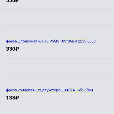
550
₽
фреза шпоночная к/х 18 Р6М5 105*36мм 2235-0053
330
₽
фреза концевая ц/х двухсторонняя 5 4 65*17мм
138
₽