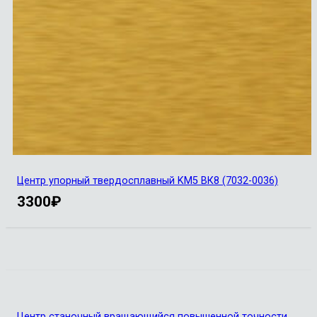
Центр упорный твердосплавный KM5 ВК8 (7032-0036)
3300
₽
Центр станочный вращающийся повышенной точности