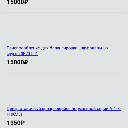
15000
₽
Приспособление для балансировки шлифовальных
кругов 3Е70.П01
15000
₽
Центр станочный вращающийся нормальной серии А-1-3-
Н (КМ3)
1350
₽