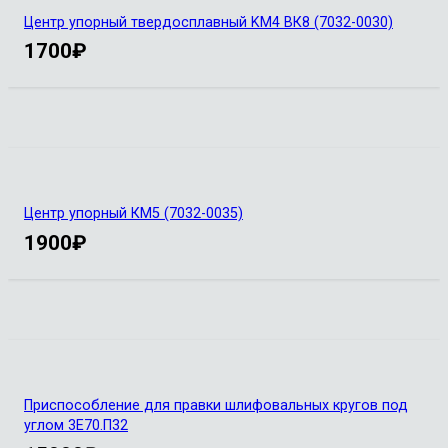
Центр упорный твердосплавный KM4 ВК8 (7032-0030)
1700
₽
Центр упорный КМ5 (7032-0035)
1900
₽
Приспособление для правки шлифовальных кругов под
углом 3Е70.П32