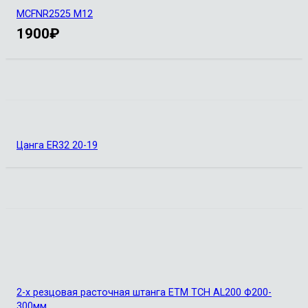
MCFNR2525 M12
1900
₽
Цанга ER32 20-19
2-х резцовая расточная штанга ETM TCH AL200 Ф200-
300мм