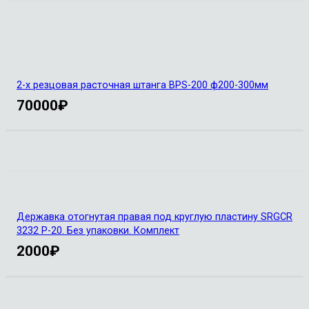
2-х резцовая расточная штанга BPS-200 ф200-300мм
70000
₽
Державка отогнутая правая под круглую пластину SRGCR
3232 P-20. Без упаковки. Комплект
2000
₽