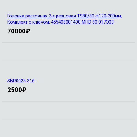
Головка расточная 2-х резцовая TS80/80 ф120-200мм;
Комплект с ключом; 455408001400 MHD 80 017Q03
70000
₽
SNR0025 S16
2500
₽