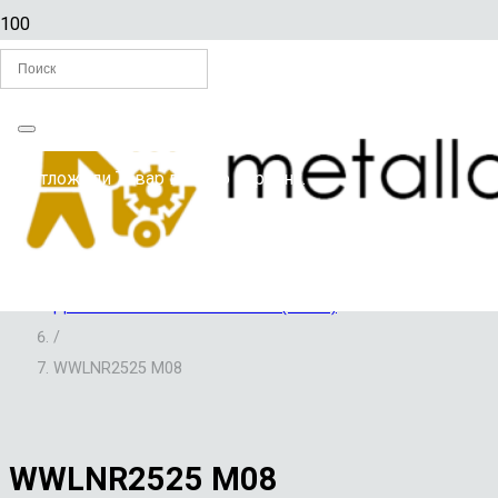
Главная
Вы отложили
Товар
в свою корзину.
/
ИМПОРТНЫЕ МЕТАЛЛОРЕЖУЩИЕ ИНСТРУМЕНТЫ И
ПРИСПОСОБЛЕНИЯ
/
ДЕРЖАВКИ CNC TOOLS HZSK (Китай)
/
WWLNR2525 M08
WWLNR2525 M08