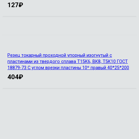
127
₽
Резец токарный проходной упорный изогнутый с
пластинами из твердого сплава Т15К6, ВК8, Т5К10 ГОСТ
18879-73 С углом врезки пластины 10º правый 40*25*200
404
₽