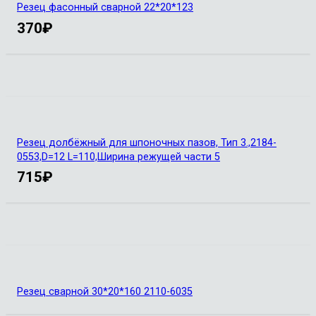
Резец фасонный сварной 22*20*123
370
₽
Резец долбёжный для шпоночных пазов, Тип 3.,2184-
0553,D=12 L=110,Ширина режущей части 5
715
₽
Резец сварной 30*20*160 2110-6035