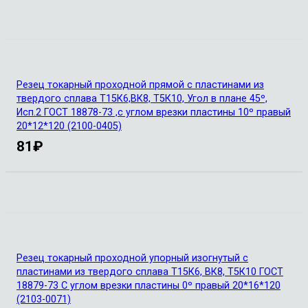
Резец токарный проходной прямой с пластинами из
твердого сплава Т15К6,ВК8, Т5К10, Угол в плане 45º,
Исп.2 ГОСТ 18878-73 ,с углом врезки пластины 10º правый
20*12*120 (2100-0405)
81
₽
Резец токарный проходной упорный изогнутый с
пластинами из твердого сплава Т15К6, ВК8, Т5К10 ГОСТ
18879-73 С углом врезки пластины 0º правый 20*16*120
(2103-0071)