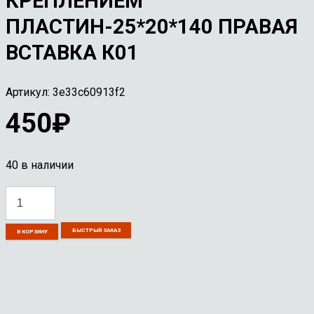
КРЕПЛЕНИЕМ
ПЛАСТИН-25*20*140 ПРАВАЯ
ВСТАВКА К01
Артикул:
3e33c60913f2
450
₽
40 в наличии
Количество
товара
БЫСТРЫЙ ЗАКАЗ
ДЕРЖАВКА
В КОРЗИНУ
С
МЕХАНИЧЕСКИМ
КРЕПЛЕНИЕМ
ПЛАСТИН-25*20*140