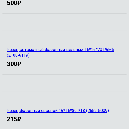
500
₽
Резец автоматный фасонный цельный 16*16*70 Р6М5
(2100-6119)
300
₽
Резец фасонный сварной 16*16*80 Р18 (2659-5009)
215
₽