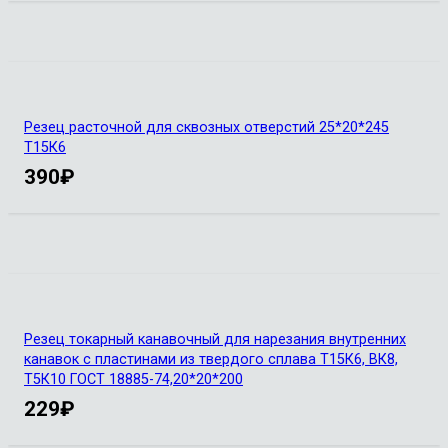
Резец расточной для сквозных отверстий 25*20*245
Т15К6
390
₽
Резец токарный канавочный для нарезания внутренних
канавок с пластинами из твердого сплава Т15К6, ВК8,
Т5К10 ГОСТ 18885-74,20*20*200
229
₽