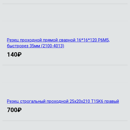
Резец проходной прямой сварной 16*16*120 Р6М5,
быстрорез 35мм (2100-4013)
140
₽
Резец строгальный проходной 25х20х210 Т15К6 правый
700
₽