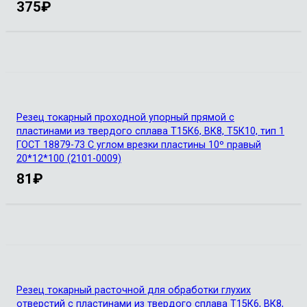
375
₽
Резец токарный проходной упорный прямой с
пластинами из твердого сплава Т15К6, ВК8, Т5К10, тип 1
ГОСТ 18879-73 С углом врезки пластины 10º правый
20*12*100 (2101-0009)
81
₽
Резец токарный расточной для обработки глухих
отверстий с пластинами из твердого сплава Т15К6, ВК8,