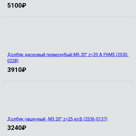
5100
₽
Долбяк дисковый прямозубый-М5 20° z=20 А Р6М5 (2530-
0228)
3910
₽
Долбяк чашечный -М3 20° z=25 кл.В (2536-0137)
3240
₽