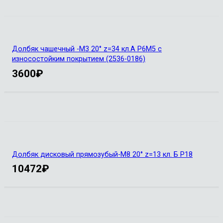
Долбяк чашечный -М3 20° z=34 кл.А Р6М5 с
износостойким покрытием (2536-0186)
3600
₽
Долбяк дисковый прямозубый-М8 20° z=13 кл. Б Р18
10472
₽