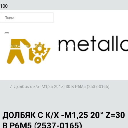
Главная
Вы отложили
Товар
в свою корзину.
/
ДОЛБЯКИ
/
ДОЛБЯКИ С КОНИЧЕСКИМ ХВОСТОВИКОМ
/
Долбяк с к/х -М1,25 20° z=30 В Р6М5 (2537-0165)
ДОЛБЯК С К/Х -М1,25 20° Z=30
В Р6М5 (2537-0165)