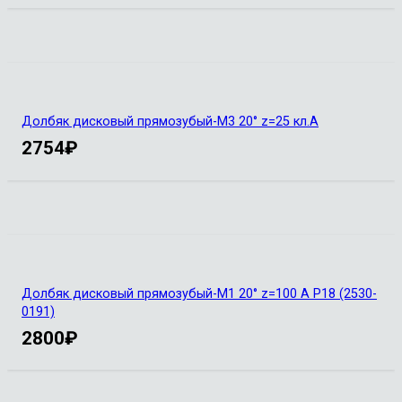
Долбяк дисковый прямозубый-М3 20° z=25 кл.А
2754
₽
Долбяк дисковый прямозубый-М1 20° z=100 А Р18 (2530-
0191)
2800
₽