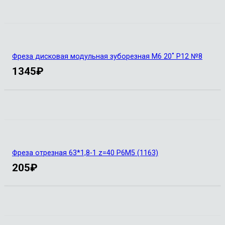
Фреза дисковая модульная зуборезная М6 20˚ Р12 №8
1345
₽
Фреза отрезная 63*1,8-1 z=40 Р6М5 (1163)
205
₽