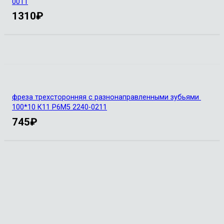
0011
1310
₽
фреза трехсторонняя с разнонаправленными зубьями
100*10 К11 Р6М5 2240-0211
745
₽