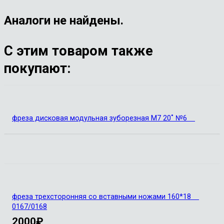
Аналоги не найдены.
С этим товаром также
покупают:
фреза дисковая модульная зуборезная М7 20˚ №6
фреза трехсторонняя со вставными ножами 160*18
0167/0168
2000
₽