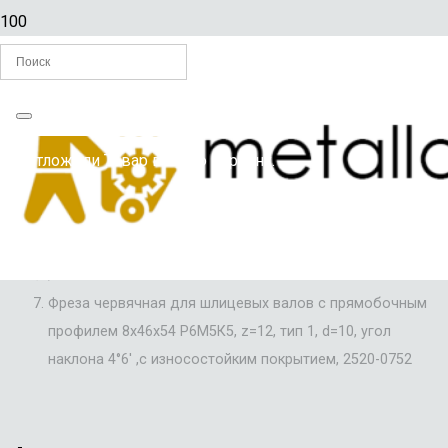
Главная
Вы отложили
Товар
в свою корзину.
/
ФРЕЗЫ
/
ФРЕЗЫ ШЛИЦЕВЫЕ
/
Фреза червячная для шлицевых валов с прямобочным
профилем 8х46х54 Р6М5К5, z=12, тип 1, d=10, угол
наклона 4°6′ ,с износостойким покрытием, 2520-0752