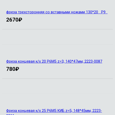
фреза трехсторонняя со вставными ножами 130*20 Р9
2670
₽
Фреза концевая к/х 20 Р6М5 z=3; 140*47мм; 2223-0087
780
₽
Фреза концевая к/х 25 Р6М5 КИБ z=5; 148*45мм; 2223-