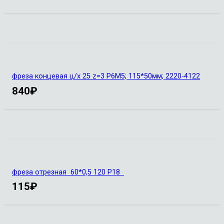
фреза концевая ц/х 25 z=3 Р6М5; 115*50мм; 2220-4122
840
₽
фреза отрезная 60*0,5 120 Р18
115
₽