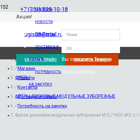
+7 (351) 225-10-18
МАГАЗИН
Акция!
НОВОСТИ
ugis08@mail.ru
КОНТАКТЫ
ДОСТАВКА И
Вы отложили
Товар
в
Главная
ОПЛАТА
СКАЧАТЬ ПРАЙС
ЗАКАЗАТЬ ЗВОНОК
/
Магазин
свою корзину.
ПОТРЕБНОСТЬ
ФРЕЗЫ
Новости
НА ЗАКУПКУ
/
Контакты
ФРЕЗЫ ДИСКОВЫЕ МОДУЛЬНЫЕ ЗУБОРЕЗНЫЕ
Доставка и оплата
/
Потребность на закупку
Фреза дисковая модульная зуборезная М 0,7 HSS №2 z=