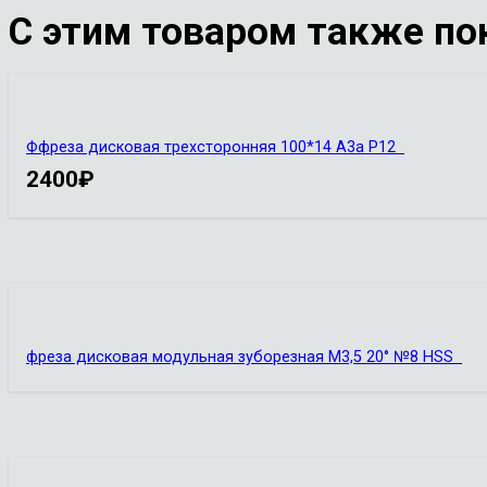
С этим товаром также по
Ффреза дисковая трехсторонняя 100*14 А3а Р12
2400
₽
фреза дисковая модульная зуборезная М3,5 20° №8 HSS