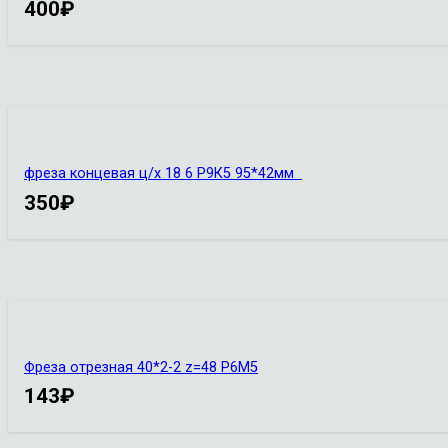
400
₽
фреза концевая ц/х 18 6 Р9К5 95*42мм
350
₽
Фреза отрезная 40*2-2 z=48 Р6М5
143
₽