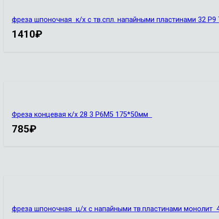
фреза шпоночная к/х с тв.спл. напайными пластинами 32 Р9
1410
₽
Фреза концевая к/х 28 3 Р6М5 175*50мм
785
₽
фреза шпоночная ц/х с напайными тв.пластинами монолит