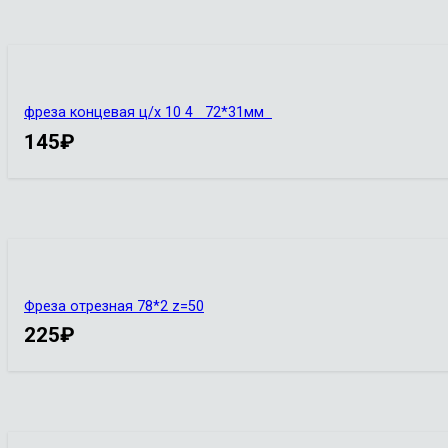
фреза концевая ц/х 10 4 72*31мм
145
₽
Фреза отрезная 78*2 z=50
225
₽