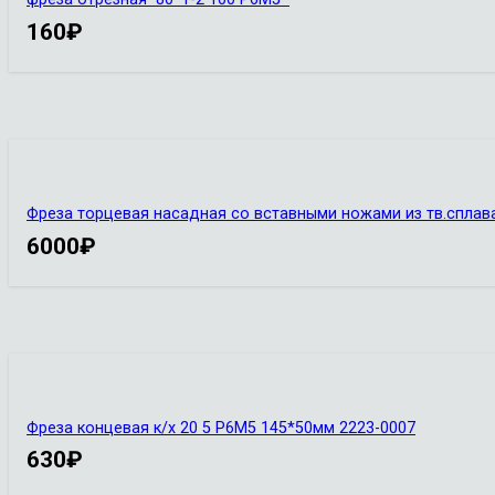
160
₽
Фреза торцевая насадная со вставными ножами из тв.спла
6000
₽
Фреза концевая к/х 20 5 Р6М5 145*50мм 2223-0007
630
₽