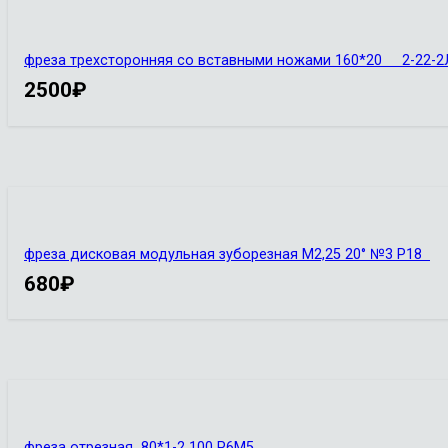
фреза трехсторонняя со вставными ножами 160*20 2-22-2
2500
₽
фреза дисковая модульная зуборезная М2,25 20° №3 Р18
680
₽
фреза отрезная 80*1-2 100 Р6М5