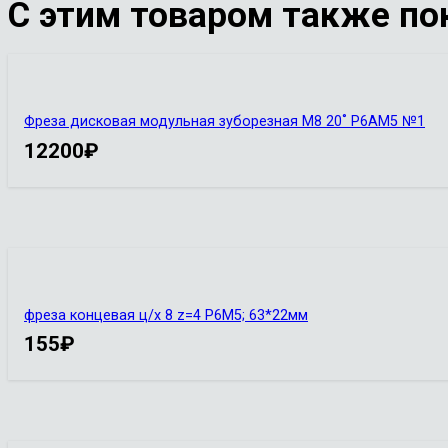
С этим товаром также по
Фреза дисковая модульная зуборезная М8 20˚ Р6АМ5 №1
12200
₽
фреза концевая ц/х 8 z=4 Р6М5; 63*22мм
155
₽