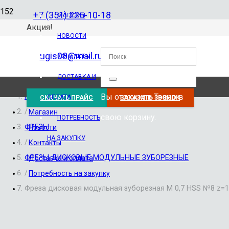
+7 (351) 225-10-18
МАГАЗИН
Акция!
НОВОСТИ
ugis08@mail.ru
КОНТАКТЫ
ДОСТАВКА И
Вы отложили
Товар
в
Главная
ОПЛАТА
СКАЧАТЬ ПРАЙС
ЗАКАЗАТЬ ЗВОНОК
/
Магазин
свою корзину.
ПОТРЕБНОСТЬ
ФРЕЗЫ
Новости
НА ЗАКУПКУ
/
Контакты
ФРЕЗЫ ДИСКОВЫЕ МОДУЛЬНЫЕ ЗУБОРЕЗНЫЕ
Доставка и оплата
/
Потребность на закупку
Фреза дисковая модульная зуборезная М 0,7 HSS №8 z=