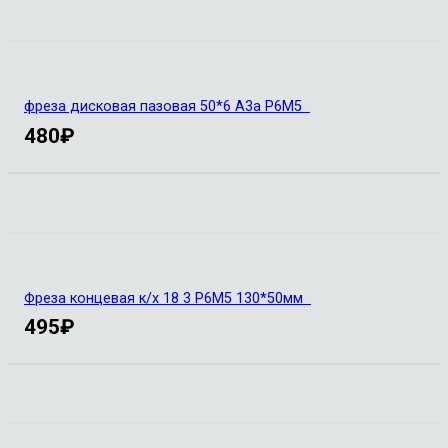
фреза дисковая пазовая 50*6 А3а Р6М5
480
₽
Фреза концевая к/х 18 3 Р6М5 130*50мм
495
₽