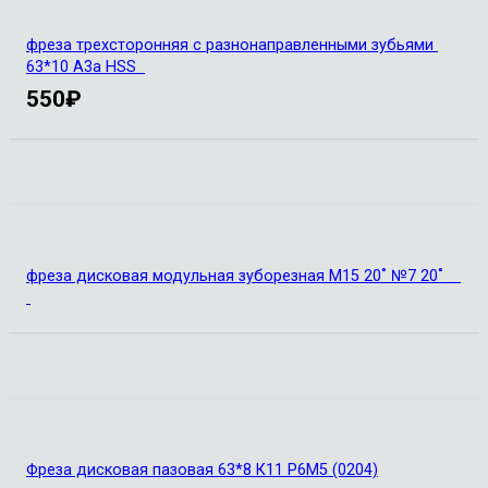
фреза трехсторонняя с разнонаправленными зубьями
63*10 А3а HSS
550
₽
фреза дисковая модульная зуборезная М15 20˚ №7 20˚
Фреза дисковая пазовая 63*8 К11 Р6М5 (0204)