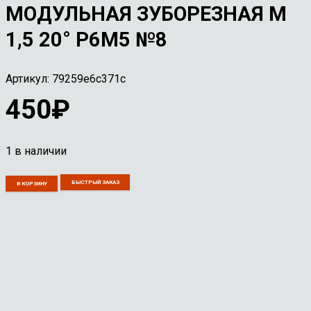
МОДУЛЬНАЯ ЗУБОРЕЗНАЯ М
1,5 20° Р6М5 №8
Артикул:
79259e6c371c
450
₽
1 в наличии
Количество
БЫСТРЫЙ ЗАКАЗ
В КОРЗИНУ
товара
Фреза
дисковая
модульная
зуборезная
М