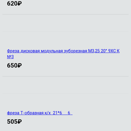
620
₽
Фреза дисковая модульная зуборезная М3,25 20° 9ХС К
№3
650
₽
фреза Т-образная к/х 21*6 6
505
₽