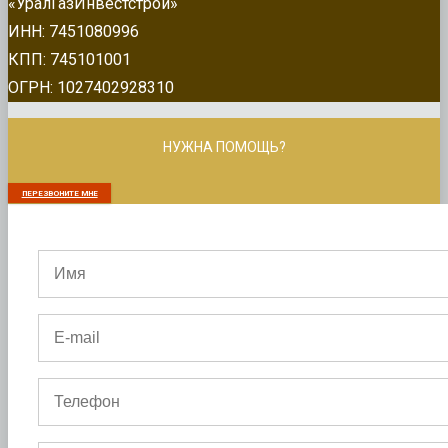
«УралГазИнвестстрой»
ИНН: 7451080996
КПП: 745101001
ОГРН: 1027402928310
НУЖНА ПОМОЩЬ?
ПЕРЕЗВОНИТЕ МНЕ