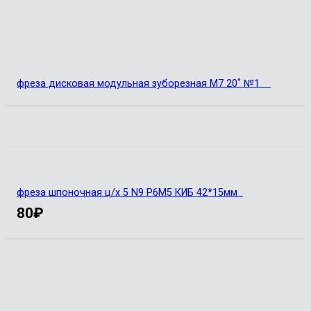
фреза дисковая модульная зуборезная М7 20˚ №1
фреза шпоночная ц/х 5 N9 Р6М5 КИБ 42*15мм
80
₽