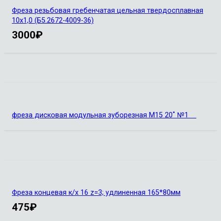
Фреза резьбовая гребенчатая цельная твердосплавная
10х1,0 (Б5.2672-4009-36)
3000
₽
фреза дисковая модульная зуборезная М15 20˚ №1
Фреза концевая к/х 16 z=3; удлиненная 165*80мм
475
₽