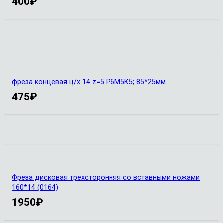
400
₽
фреза концевая ц/х 14 z=5 Р6М5К5; 85*25мм
475
₽
Фреза дисковая трехсторонняя со вставными ножами
160*14 (0164)
1950
₽