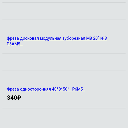
фреза дисковая модульная зуборезная М8 20˚ №8
Р6АМ5
Фреза односторонняя 40*8*50° Р6М5
340
₽