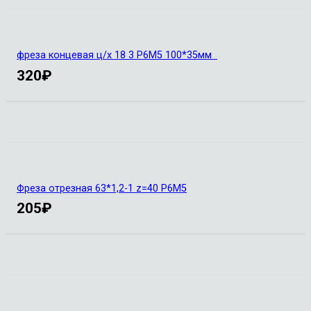
фреза концевая ц/х 18 3 Р6М5 100*35мм
320
₽
Фреза отрезная 63*1,2-1 z=40 Р6М5
205
₽