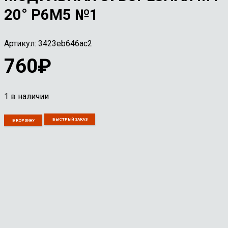
20° Р6М5 №1
Артикул:
3423eb646ac2
760
₽
1 в наличии
Количество
БЫСТРЫЙ ЗАКАЗ
В КОРЗИНУ
товара
Фреза
дисковая
модульная
зуборезная
М4
20°