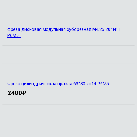
фреза дисковая модульная зуборезная М4,25 20° №1
Р6М5
Фреза цилиндрическая правая 63*80 z=14 Р6М5
2400
₽