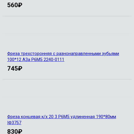
560
₽
Фреза трехсторонняя с разнонаправленными зубьями
100*12 А3а Р6М5 2240-0111
745
₽
Фреза концевая к/х 20 3 Р6М5 удлиненная 190*80мм
IФ3757
830
₽