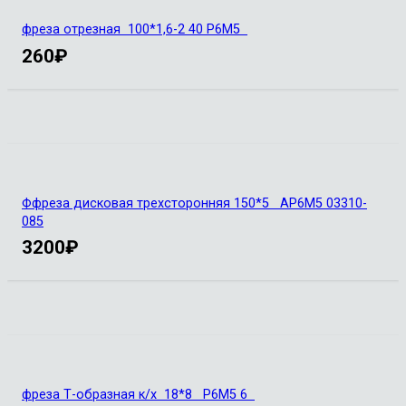
фреза отрезная 100*1,6-2 40 Р6М5
260
₽
Ффреза дисковая трехсторонняя 150*5 АР6М5 03310-
085
3200
₽
фреза Т-образная к/х 18*8 Р6М5 6