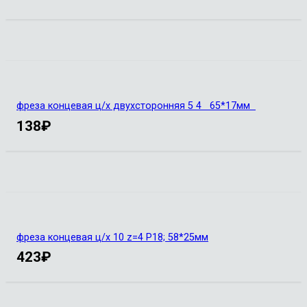
фреза концевая ц/х двухсторонняя 5 4 65*17мм
138
₽
фреза концевая ц/х 10 z=4 Р18; 58*25мм
423
₽