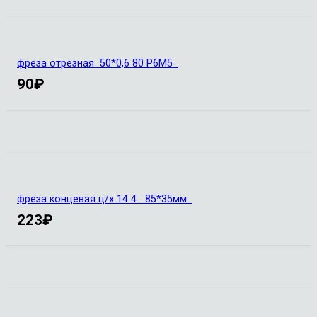
фреза отрезная 50*0,6 80 Р6М5
90
₽
фреза концевая ц/х 14 4 85*35мм
223
₽