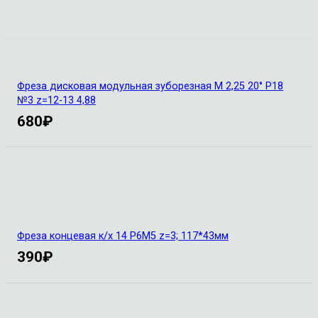
Фреза дисковая модульная зуборезная М 2,25 20° Р18
№3 z=12-13 4,88
680
₽
Фреза концевая к/х 14 Р6М5 z=3; 117*43мм
390
₽