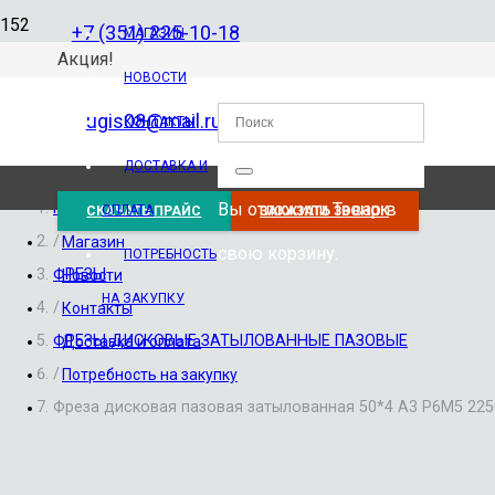
+7 (351) 225-10-18
МАГАЗИН
Акция!
НОВОСТИ
ugis08@mail.ru
КОНТАКТЫ
ДОСТАВКА И
Вы отложили
Товар
в
Главная
ОПЛАТА
СКАЧАТЬ ПРАЙС
ЗАКАЗАТЬ ЗВОНОК
/
Магазин
свою корзину.
ПОТРЕБНОСТЬ
ФРЕЗЫ
Новости
НА ЗАКУПКУ
/
Контакты
ФРЕЗЫ ДИСКОВЫЕ ЗАТЫЛОВАННЫЕ ПАЗОВЫЕ
Доставка и оплата
/
Потребность на закупку
Фреза дисковая пазовая затылованная 50*4 А3 Р6М5 225