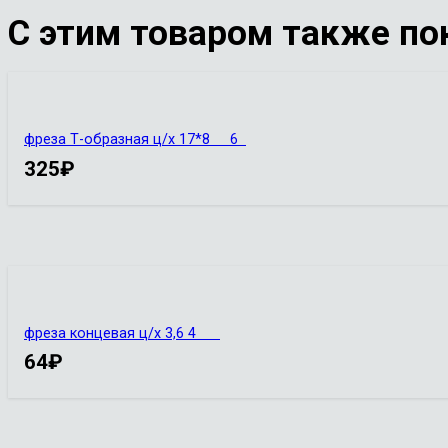
С этим товаром также по
фреза Т-образная ц/х 17*8 6
325
₽
фреза концевая ц/х 3,6 4
64
₽