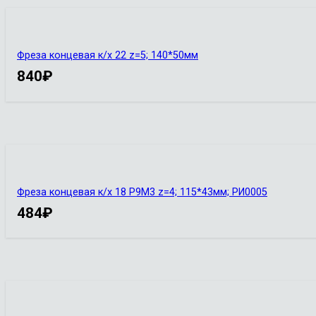
Фреза концевая к/х 22 z=5; 140*50мм
840
₽
Фреза концевая к/х 18 Р9М3 z=4; 115*43мм; РИ0005
484
₽