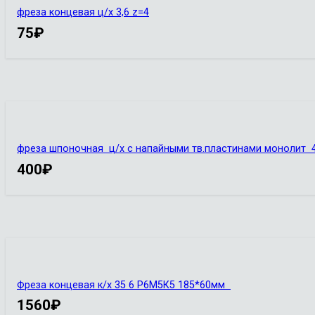
фреза концевая ц/х 3,6 z=4
75
₽
фреза шпоночная ц/х с напайными тв.пластинами монолит
400
₽
Фреза концевая к/х 35 6 Р6М5К5 185*60мм
1560
₽