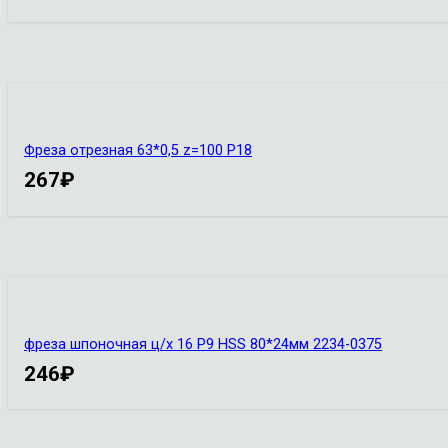
Фреза отрезная 63*0,5 z=100 Р18
267
₽
фреза шпоночная ц/х 16 Р9 HSS 80*24мм 2234-0375
246
₽