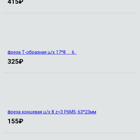
415
₽
фреза Т-образная ц/х 17*8 6
325
₽
фреза концевая ц/х 8 z=3 Р6М5; 63*23мм
155
₽