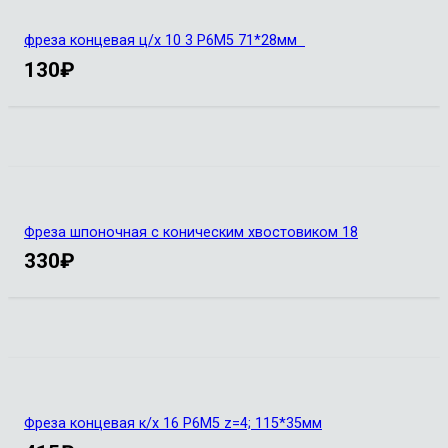
фреза концевая ц/х 10 3 Р6М5 71*28мм
130
₽
Фреза шпоночная с коническим хвостовиком 18
330
₽
Фреза концевая к/х 16 Р6М5 z=4; 115*35мм