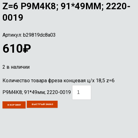
Z=6 Р9М4К8; 91*49ММ; 2220-
0019
Артикул:
b29819dc8a03
610
₽
2 в наличии
Количество товара фреза концевая ц/х 18,5 z=6
Р9М4К8; 91*49мм; 2220-0019
БЫСТРЫЙ ЗАКАЗ
В КОРЗИНУ