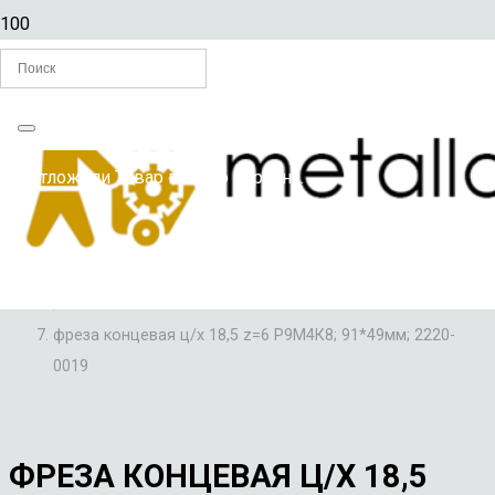
Главная
Вы отложили
Товар
в свою корзину.
/
ФРЕЗЫ
/
ФРЕЗЫ КОНЦЕВЫЕ С Ц/Х
/
фреза концевая ц/х 18,5 z=6 Р9М4К8; 91*49мм; 2220-
0019
ФРЕЗА КОНЦЕВАЯ Ц/Х 18,5