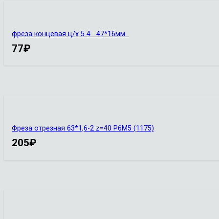
фреза концевая ц/х 5 4 47*16мм
77
₽
Фреза отрезная 63*1,6-2 z=40 Р6М5 (1175)
205
₽