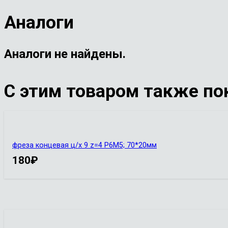
Аналоги
Аналоги не найдены.
С этим товаром также по
фреза концевая ц/х 9 z=4 Р6М5; 70*20мм
180
₽