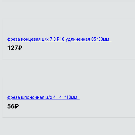
фреза концевая ц/х 7 3 Р18 удлиненная 85*30мм
127
₽
фреза шпоночная ц/х 4 41*10мм
56
₽