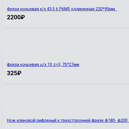
Фреза концевая к/х 43,5 6 Р6М5 удлиненная 220*90мм
2200
₽
фреза концевая ц/х 10 z=3; 75*27мм
325
₽
Нож клиновой рифленый к трехсторонней фрезе ф180- ф200 2