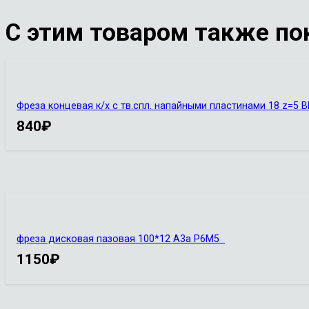
С этим товаром также по
Фреза концевая к/х с тв.спл. напайными пластинами 18 z=5 
840
₽
фреза дисковая пазовая 100*12 А3а Р6М5
1150
₽