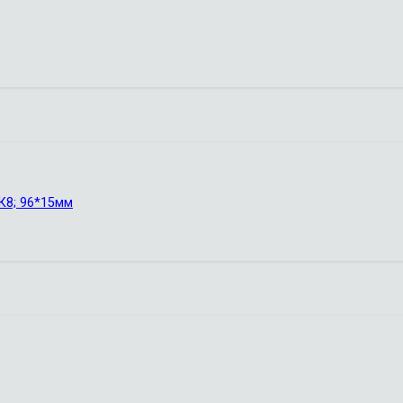
ВК8; 96*15мм