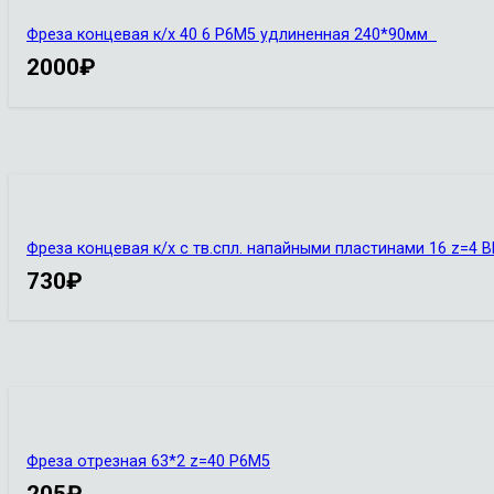
Фреза концевая к/х 40 6 Р6М5 удлиненная 240*90мм
2000
₽
Фреза концевая к/х с тв.спл. напайными пластинами 16 z=4 
730
₽
Фреза отрезная 63*2 z=40 Р6М5