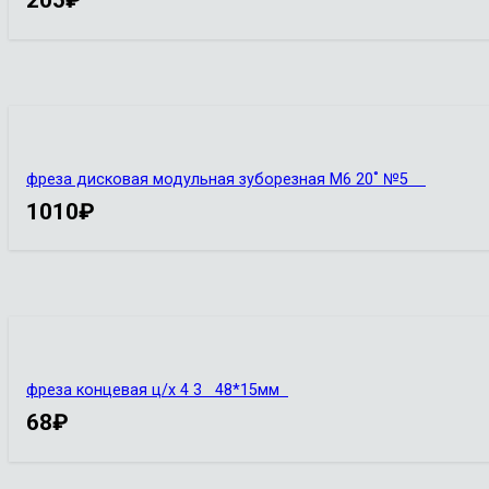
205
₽
фреза дисковая модульная зуборезная М6 20˚ №5
1010
₽
фреза концевая ц/х 4 3 48*15мм
68
₽