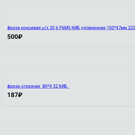
фреза концевая ц/х 20 6 Р6М5 КИБ удлиненная 150*47мм 22
500
₽
фреза отрезная 80*4 32 КИБ
187
₽