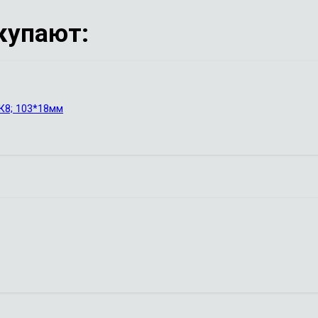
купают:
ВК8; 103*18мм