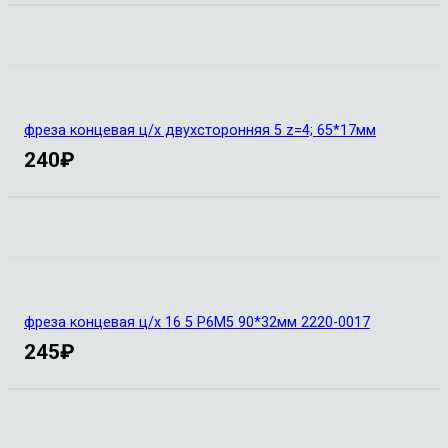
фреза концевая ц/х двухсторонняя 5 z=4; 65*17мм
240
₽
фреза концевая ц/х 16 5 Р6М5 90*32мм 2220-0017
245
₽