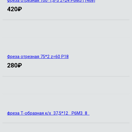
Фреза отрезная 100*1,6-3 z=24 Р6М5 (1468)
420
₽
Фреза отрезная 75*2 z=60 Р18
280
₽
фреза Т-образная к/х 37,5*12 Р6М3 8