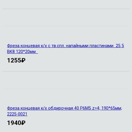
Фреза концевая к/х с тв.спл. напайными пластинами 25 5
ВК8 120*20мм
1255
₽
Фреза концевая к/х обдирочная 40 Р6М5 z=4; 190*65мм;
2225-0021
1940
₽