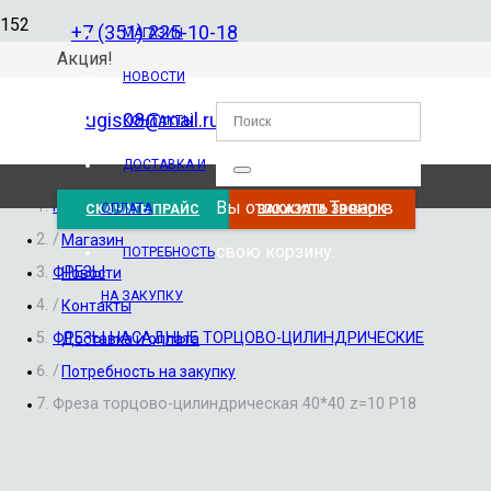
+7 (351) 225-10-18
МАГАЗИН
Акция!
НОВОСТИ
ugis08@mail.ru
КОНТАКТЫ
ДОСТАВКА И
Вы отложили
Товар
в
Главная
ОПЛАТА
СКАЧАТЬ ПРАЙС
ЗАКАЗАТЬ ЗВОНОК
/
Магазин
свою корзину.
ПОТРЕБНОСТЬ
ФРЕЗЫ
Новости
НА ЗАКУПКУ
/
Контакты
ФРЕЗЫ НАСАДНЫЕ ТОРЦОВО-ЦИЛИНДРИЧЕСКИЕ
Доставка и оплата
/
Потребность на закупку
Фреза торцово-цилиндрическая 40*40 z=10 Р18