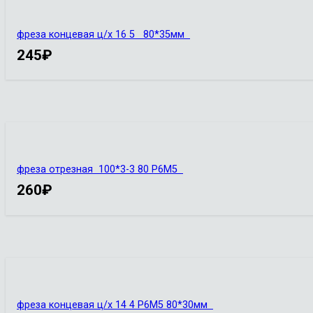
фреза концевая ц/х 16 5 80*35мм
245
₽
фреза отрезная 100*3-3 80 Р6М5
260
₽
фреза концевая ц/х 14 4 Р6М5 80*30мм