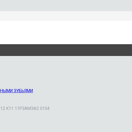
ННЫМИ ЗУБЬЯМИ
*12 К11 11Р3АМ3Ф2 0154