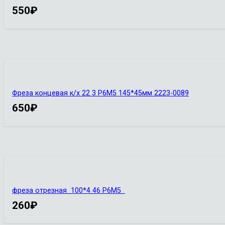
550
₽
Фреза концевая к/х 22 3 Р6М5 145*45мм 2223-0089
650
₽
фреза отрезная 100*4 46 Р6М5
260
₽