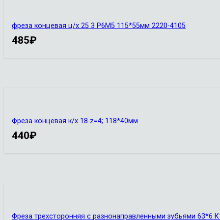
фреза концевая ц/х 25 3 Р6М5 115*55мм 2220-4105
485
₽
Фреза концевая к/х 18 z=4; 118*40мм
440
₽
Фреза трехсторонняя с разнонаправленными зубьями 63*6 К