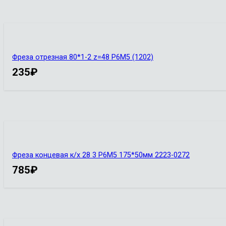
Фреза отрезная 80*1-2 z=48 Р6М5 (1202)
235
₽
Фреза концевая к/х 28 3 Р6М5 175*50мм 2223-0272
785
₽