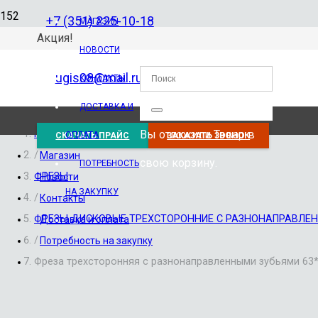
+7 (351) 225-10-18
МАГАЗИН
Акция!
НОВОСТИ
ugis08@mail.ru
КОНТАКТЫ
ДОСТАВКА И
Вы отложили
Товар
в
Главная
ОПЛАТА
СКАЧАТЬ ПРАЙС
ЗАКАЗАТЬ ЗВОНОК
/
Магазин
свою корзину.
ПОТРЕБНОСТЬ
ФРЕЗЫ
Новости
НА ЗАКУПКУ
/
Контакты
ФРЕЗЫ ДИСКОВЫЕ ТРЕХСТОРОННИЕ С РАЗНОНАПРАВЛЕ
Доставка и оплата
/
Потребность на закупку
Фреза трехсторонняя с разнонаправленными зубьями 63