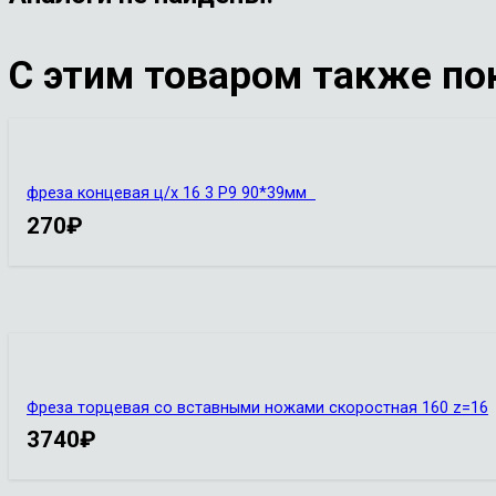
С этим товаром также по
фреза концевая ц/х 16 3 Р9 90*39мм
270
₽
Фреза торцевая со вставными ножами скоростная 160 z=16
3740
₽