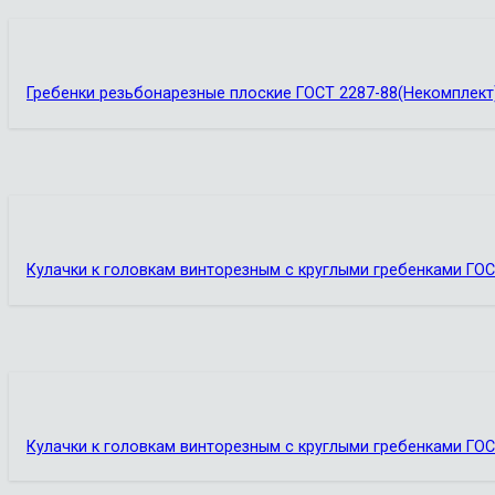
Гребенки резьбонарезные плоские ГОСТ 2287-88(Некомплект
Кулачки к головкам винторезным с круглыми гребенками ГОС
Кулачки к головкам винторезным с круглыми гребенками ГОС