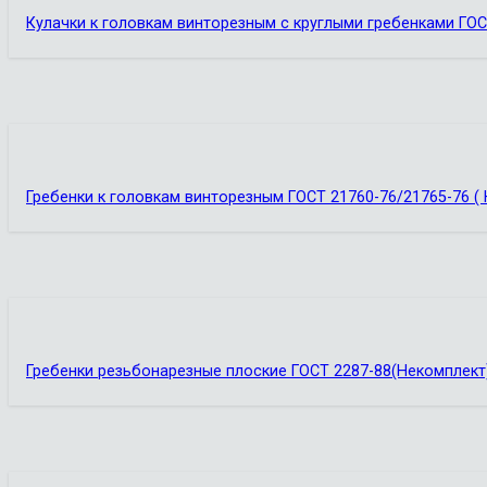
Кулачки к головкам винторезным с круглыми гребенками ГОС
Гребенки к головкам винторезным ГОСТ 21760-76/21765-76 (
Гребенки резьбонарезные плоские ГОСТ 2287-88(Некомплект