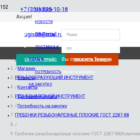
+7 (351) 225-10-18
МАГАЗИН
Акция!
НОВОСТИ
ugis08@mail.ru
КОНТАКТЫ
ДОСТАВКА И
Вы отложили
Товар
в
Главная
ОПЛАТА
СКАЧАТЬ ПРАЙС
ЗАКАЗАТЬ ЗВОНОК
/
Магазин
свою корзину.
ПОТРЕБНОСТЬ
РЕЗЬБООБРАЗУЮЩИЙ ИНСТРУМЕНТ
Новости
НА ЗАКУПКУ
/
Контакты
РЕЗЬБОНАРЕЗНОЙ ИНСТРУМЕНТ
Доставка и оплата
/
Потребность на закупку
ГРЕБЕНКИ РЕЗЬБОНАРЕЗНЫЕ ПЛОСКИЕ ГОСТ 2287-88
/
Гребенки резьбонарезные плоские ГОСТ 2287-88(Комплек