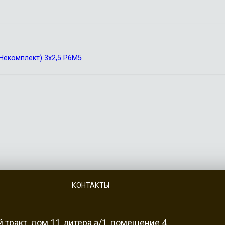
Некомплект) 3х2,5 Р6М5
КОНТАКТЫ
 тракт, дом 11, литера а/1, помещение 4