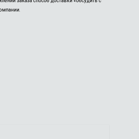
лении заказа способ доставки «обсудить с
омпании.