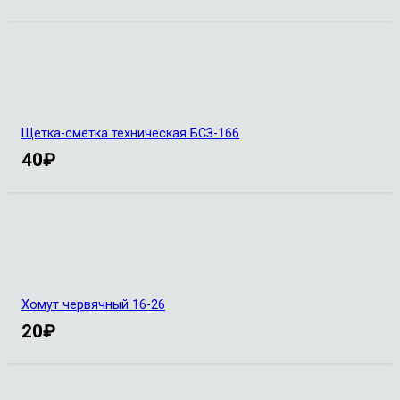
Щетка-сметка техническая БСЗ-166
40
₽
Хомут червячный 16-26
20
₽