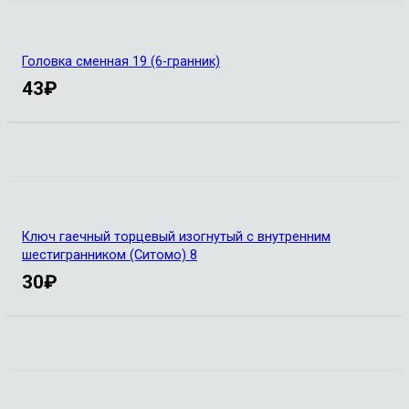
Головка сменная 19 (6-гранник)
43
₽
Ключ гаечный торцевый изогнутый с внутренним
шестигранником (Ситомо) 8
30
₽