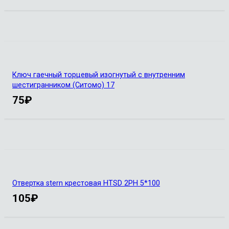
Ключ гаечный торцевый изогнутый с внутренним
шестигранником (Ситомо) 17
75
₽
Отвертка stern крестовая HTSD 2PH 5*100
105
₽