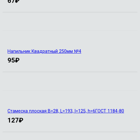
67
₽
Напильник Квадратный 250мм №4
95
₽
Стамеска плоская B=28, L=193, l=125, h=6ГОСТ 1184-80
127
₽