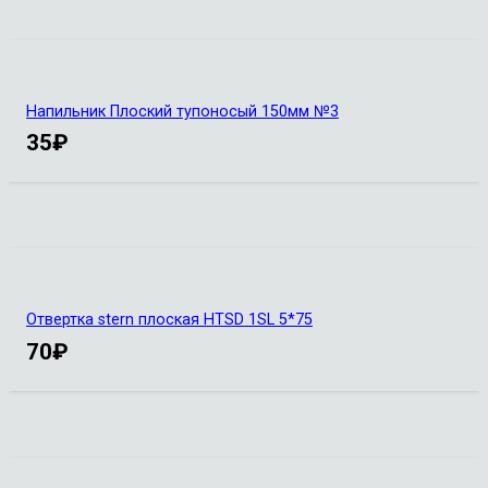
Напильник Плоский тупоносый 150мм №3
35
₽
Отвертка stern плоская HTSD 1SL 5*75
70
₽