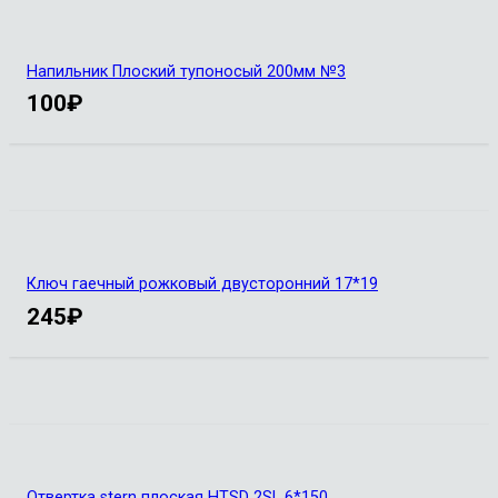
Напильник Плоский тупоносый 200мм №3
100
₽
Ключ гаечный рожковый двусторонний 17*19
245
₽
Отвертка stern плоская HTSD 2SL 6*150