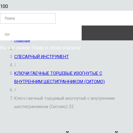
ЗАКАЗАТЬ ЗВОНОК
Главная
Вы отложили
Товар
в свою корзину.
/
СЛЕСАРНЫЙ ИНСТРУМЕНТ
/
КЛЮЧИ ГАЕЧНЫЕ ТОРЦЕВЫЕ ИЗОГНУТЫЕ С
ВНУТРЕННИМ ШЕСТИГРАННИКОМ (СИТОМО)
/
Ключ гаечный торцевый изогнутый с внутренним
шестигранником (Ситомо) 22