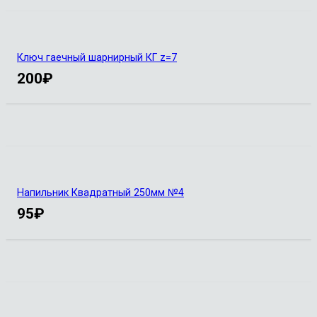
Ключ гаечный шарнирный КГ z=7
200
₽
Напильник Квадратный 250мм №4
95
₽