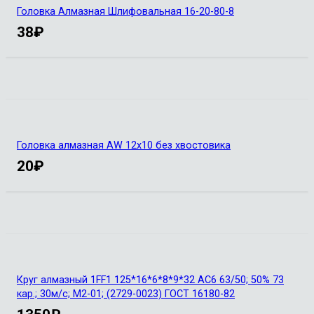
Головка Алмазная Шлифовальная 16-20-80-8
38
₽
Головка алмазная AW 12х10 без хвостовика
20
₽
Круг алмазный 1FF1 125*16*6*8*9*32 АС6 63/50; 50% 73
кар.; 30м/с; М2-01; (2729-0023) ГОСТ 16180-82