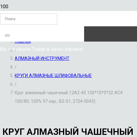
ЗАКАЗАТЬ ЗВОНОК
Главная
Вы отложили
Товар
в свою корзину.
/
АЛМАЗНЫЙ ИНСТРУМЕНТ
/
КРУГИ АЛМАЗНЫЕ ШЛИФОВАЛЬНЫЕ
/
Круг алмазный чашечный 12А2-45 150*10*5*32 АС4
100/80; 100% 97 кар.; В2-01; 2724-0043)
КРУГ АЛМАЗНЫЙ ЧАШЕЧНЫЙ