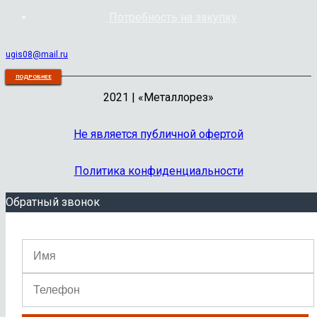
Потребность на закупку
ugis08@mail.ru
ПОДРОБНЕЕ
ПОДРОБНЕЕ
ПОДРОБНЕЕ
ПОДРОБНЕЕ
ПОДРОБНЕЕ
ПОДРОБНЕЕ
В КОРЗИНУ
ПОДРОБНЕЕ
ПОДРОБНЕЕ
ПОДРОБНЕЕ
2021 | «Металлорез»
Не является публичной офертой
Политика конфиденциальности
Обратный звонок