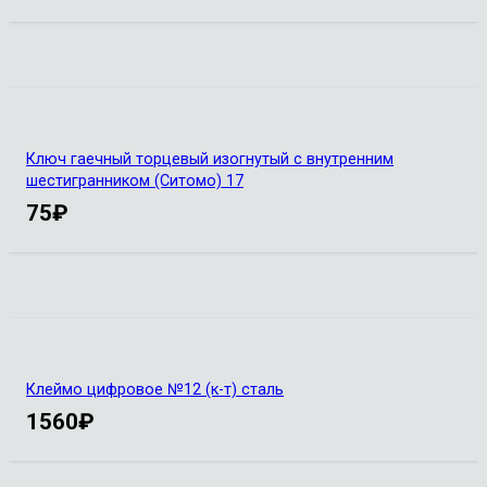
Ключ гаечный торцевый изогнутый с внутренним
шестигранником (Ситомо) 17
75
₽
Клеймо цифровое №12 (к-т) сталь
1560
₽