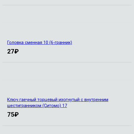
Головка сменная 10 (6-гранник)
27
₽
Ключ гаечный торцевый изогнутый с внутренним
шестигранником (Ситомо) 17
75
₽