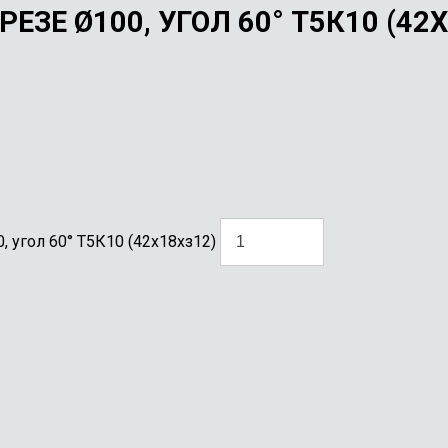
ЕЗЕ Ø100, УГОЛ 60° Т5К10 (42
 угол 60° Т5К10 (42х18хз12)