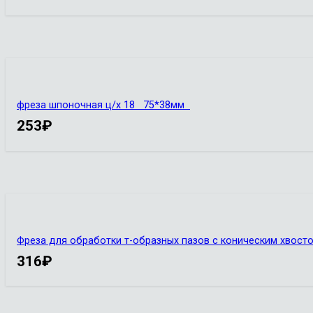
фреза шпоночная ц/х 18 75*38мм
253
₽
Фреза для обработки т-образных пазов с коническим хвостов
316
₽