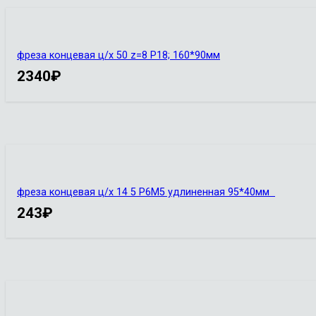
фреза концевая ц/х 50 z=8 Р18; 160*90мм
2340
₽
фреза концевая ц/х 14 5 Р6М5 удлиненная 95*40мм
243
₽