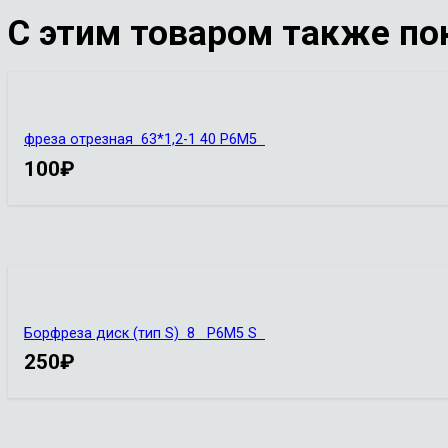
С этим товаром также по
фреза отрезная 63*1,2-1 40 Р6М5
100
₽
Борфреза диск (тип S) 8 Р6М5 S
250
₽