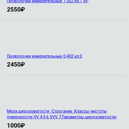
Проволочки измерительные 1,302 кл.1 ХР
2550
₽
Проволочки измерительные 0,402 кл.0
2450
₽
Мера шероховатости -Строгание .Классы чистоты
поверхности-VV 4,5,6 VVV 7.Параметры шероховатости-
1000
₽