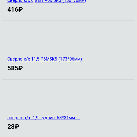
Сверло к/х 6,8 В1 Р6М5К5 (150*70мм)
416
₽
Сверло к/х 11,5 Р6М5К5 (173*96мм)
585
₽
сверло ц/х 1,9 удлин. 58*31мм
28
₽