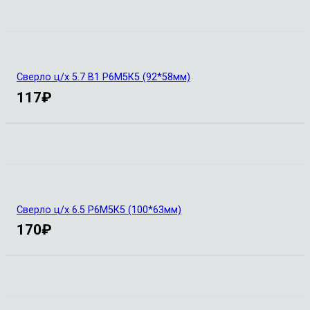
Сверло ц/х 5.7 В1 Р6М5К5 (92*58мм)
117
₽
Сверло ц/х 6.5 Р6М5К5 (100*63мм)
170
₽