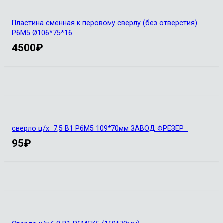
Пластина сменная к перовому сверлу (без отверстия)
Р6М5 Ø106*75*16
4500
₽
сверло ц/х 7,5 B1 Р6М5 109*70мм ЗАВОД ФРЕЗЕР
95
₽