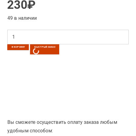
230
₽
49 в наличии
Количество
товара
В КОРЗИНУ
БЫСТРЫЙ ЗАКАЗ
Патрон
сверлильный
КС1510
В12
(1,5-
10мм)
с
ключом
Вы сможете осуществить оплату заказа любым
удобным способом: