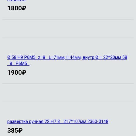
1800
₽
Ø 58 Н9 Р6М5 z=8 L=71мм; l=44мм; внутр.Ø = 22*20мм 58
8 Р6М5
1900
₽
развертка ручная 22 Н7 8 217*107мм 2360-0148
385
₽