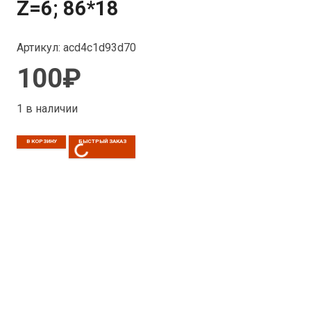
Z=6; 86*18
Артикул:
acd4c1d93d70
100
₽
1 в наличии
Количество
В КОРЗИНУ
БЫСТРЫЙ ЗАКАЗ
товара
Развертка
машинная
с
цилиндрическим
хвостовиком
ц/
х