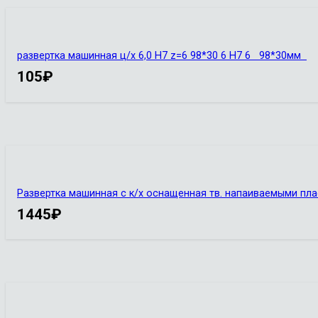
развертка машинная ц/х 6,0 H7 z=6 98*30 6 Н7 6 98*30мм
105
₽
Развертка машинная с к/х оснащенная тв. напаиваемыми пласт
1445
₽