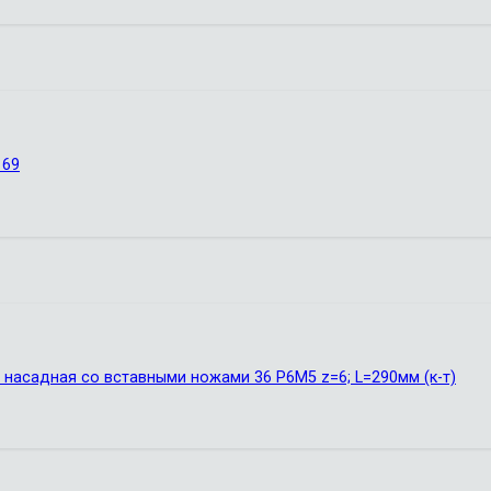
169
 насадная со вставными ножами 36 Р6М5 z=6; L=290мм (к-т)