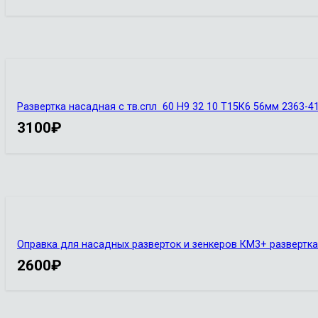
Развертка насадная с тв.спл 60 Н9 32 10 Т15К6 56мм 2363-4
3100
₽
Оправка для насадных разверток и зенкеров КМ3+ развертка
2600
₽