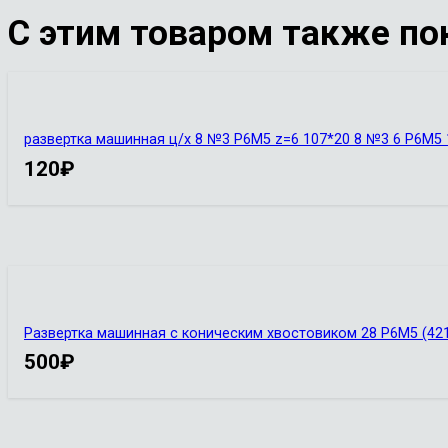
С этим товаром также по
развертка машинная ц/х 8 №3 Р6М5 z=6 107*20 8 №3 6 Р6М
120
₽
Развертка машинная с коническим хвостовиком 28 Р6М5 (42
500
₽