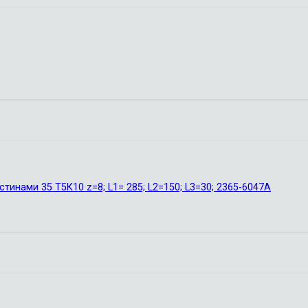
инами 35 Т5К10 z=8; L1= 285; L2=150; L3=30; 2365-6047А