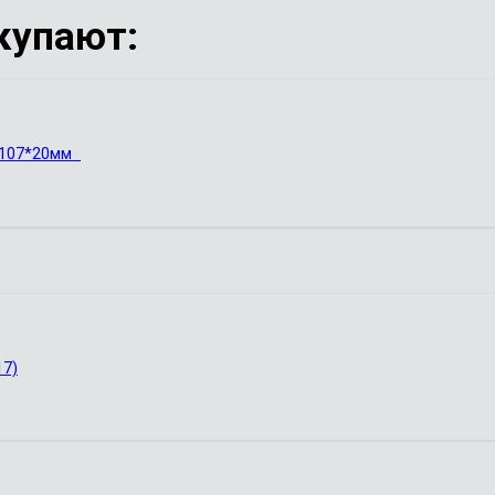
купают:
5 107*20мм
17)