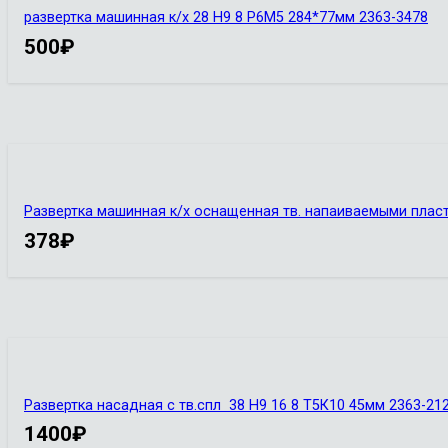
развертка машинная к/х 28 Н9 8 Р6М5 284*77мм 2363-3478
500
₽
Развертка машинная к/х оснащенная тв. напаиваемыми пласт
378
₽
Развертка насадная с тв.спл 38 Н9 16 8 Т5К10 45мм 2363-21
1400
₽