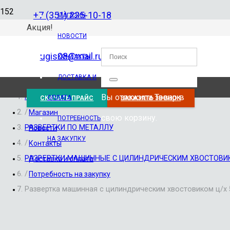
+7 (351) 225-10-18
МАГАЗИН
Акция!
НОВОСТИ
ugis08@mail.ru
КОНТАКТЫ
ДОСТАВКА И
Вы отложили
Товар
в
Главная
ОПЛАТА
СКАЧАТЬ ПРАЙС
ЗАКАЗАТЬ ЗВОНОК
/
Магазин
свою корзину.
ПОТРЕБНОСТЬ
РАЗВЕРТКИ ПО МЕТАЛЛУ
Новости
НА ЗАКУПКУ
/
Контакты
РАЗВЕРТКИ МАШИННЫЕ С ЦИЛИНДРИЧЕСКИМ ХВОСТОВИ
Доставка и оплата
/
Потребность на закупку
Развертка машинная с цилиндрическим хвостовиком ц/х 5