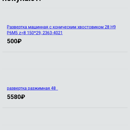
Развертка машинная с коническим хвостовиком 28 Н9
Р6М5 z=8 150*29; 2363-4021
500
₽
развертка разжимная 48
5580
₽