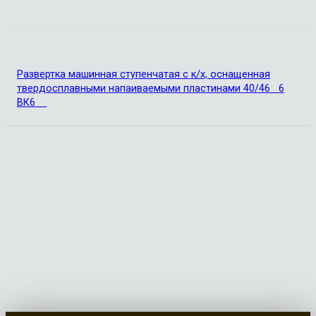
Развертка машинная ступенчатая с к/х, оснащенная
твердосплавными напаиваемыми пластинами 40/46 6
ВК6