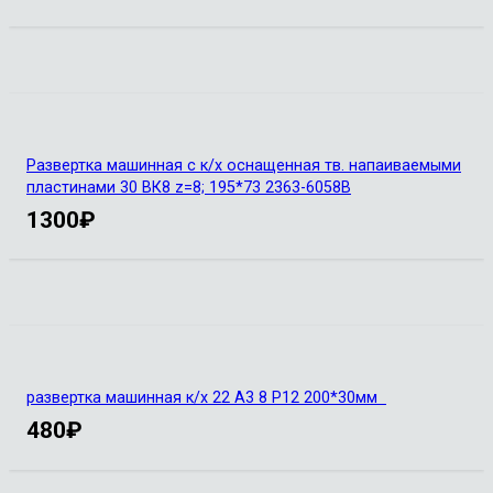
Развертка машинная с к/х оснащенная тв. напаиваемыми
пластинами 30 ВК8 z=8; 195*73 2363-6058B
1300
₽
развертка машинная к/х 22 А3 8 Р12 200*30мм
480
₽