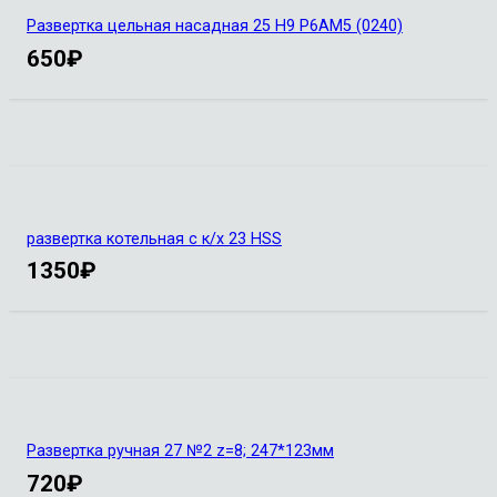
Развертка цельная насадная 25 Н9 Р6АМ5 (0240)
650
₽
развертка котельная с к/х 23 HSS
1350
₽
Развертка ручная 27 №2 z=8; 247*123мм
720
₽