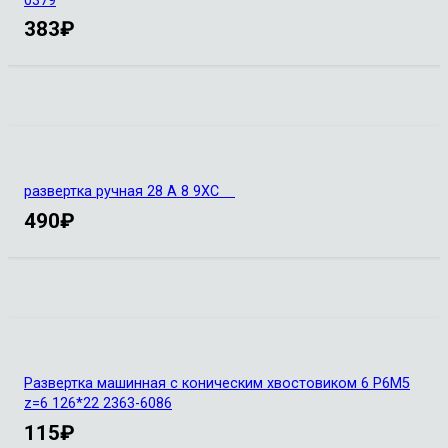
0379
383
₽
развертка ручная 28 А 8 9ХС
490
₽
Развертка машинная с коническим хвостовиком 6 Р6М5
z=6 126*22 2363-6086
115
₽