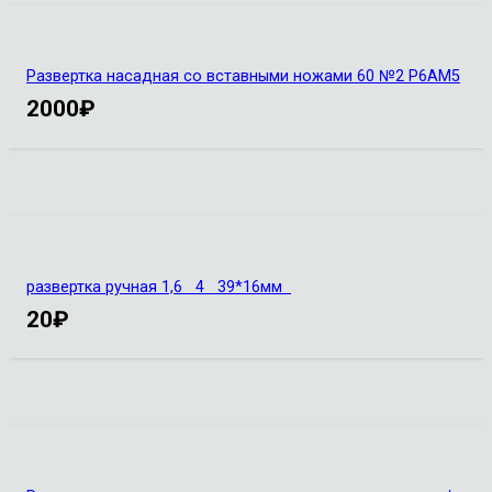
Развертка насадная со вставными ножами 60 №2 Р6АМ5
2000
₽
развертка ручная 1,6 4 39*16мм
20
₽