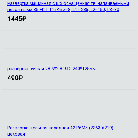
Развертка машинная с к/х оснащенная тв. напаиваемыми
пластинами 35 Н11 Т15К6 z=8; L1= 285; L2=150; L3=30
1445
₽
развертка ручная 28 №2 8 9ХС 240*125мм
490
₽
Развертка цельная насадная 42 Р6М5 (2363-6219)
цеховая