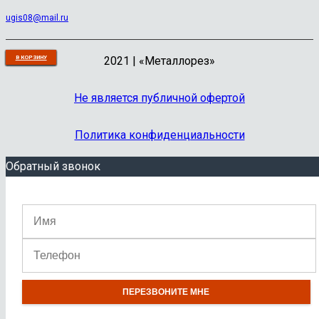
ugis08@mail.ru
В КОРЗИНУ
В КОРЗИНУ
В КОРЗИНУ
В КОРЗИНУ
В КОРЗИНУ
В КОРЗИНУ
В КОРЗИНУ
В КОРЗИНУ
В КОРЗИНУ
В КОРЗИНУ
2021 | «Металлорез»
Не является публичной офертой
Политика конфиденциальности
Обратный звонок