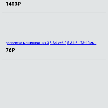
1400
₽
развертка машинная ц/х 3,5 А4 z=6 3,5 А4 6 73*13мм
76
₽