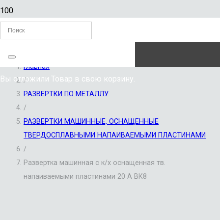
ЗАКАЗАТЬ ЗВОНОК
Главная
Вы отложили
Товар
в свою корзину.
/
РАЗВЕРТКИ ПО МЕТАЛЛУ
/
РАЗВЕРТКИ МАШИННЫЕ, ОСНАЩЕННЫЕ
ТВЕРДОСПЛАВНЫМИ НАПАИВАЕМЫМИ ПЛАСТИНАМИ
/
Развертка машинная с к/х оснащенная тв.
напаиваемыми пластинами 20 А ВК8