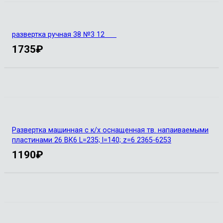
развертка ручная 38 №3 12
1735
₽
Развертка машинная с к/х оснащенная тв. напаиваемыми
пластинами 26 ВК6 L=235; l=140; z=6 2365-6253
1190
₽