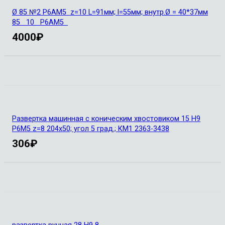
Ø 85 №2 Р6АМ5 z=10 L=91мм; l=55мм; внутр.Ø = 40*37мм
85 10 Р6АМ5
4000
₽
Развертка машинная с коническим хвостовиком 15 H9
Р6М5 z=8 204х50; угол 5 град.; КМ1 2363-3438
306
₽