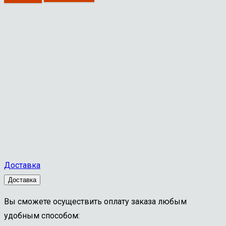
машинная
с
к/
х
оснащенная
тв.
напаиваемыми
пластинами
20
ВК6
z=6;
Доставка
243*117
Доставка
2363-
6223
Вы сможете осуществить оплату заказа любым
удобным способом: