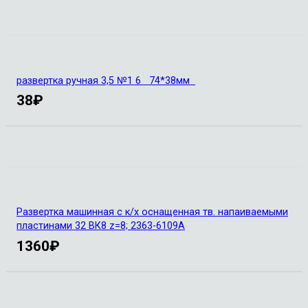
развертка ручная 3,5 №1 6 74*38мм
38
₽
Развертка машинная с к/х оснащенная тв. напаиваемыми
пластинами 32 ВК8 z=8; 2363-6109А
1360
₽