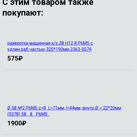
С этим товаром также
покупают:
развертка машинная к/х 28 Н12 8 Р6М5 с
удлин.раб.частью 320*190мм 2363-0574
575
₽
Ø 58 №2 Р6М5 z=8 L=71мм; l=44мм; внутр.Ø = 22*20мм
(0378) 58 8 Р6М5
1900
₽