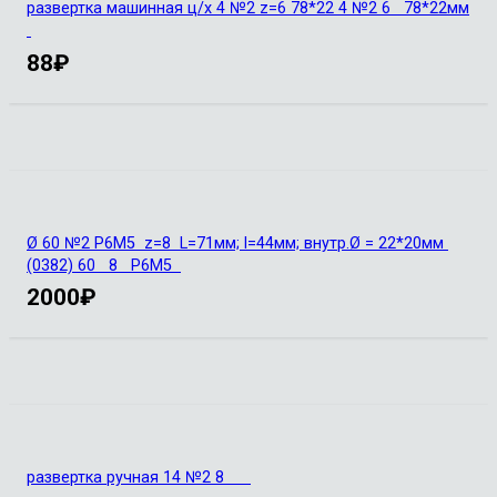
развертка машинная ц/х 4 №2 z=6 78*22 4 №2 6 78*22мм
88
₽
Ø 60 №2 Р6М5 z=8 L=71мм; l=44мм; внутр.Ø = 22*20мм
(0382) 60 8 Р6М5
2000
₽
развертка ручная 14 №2 8