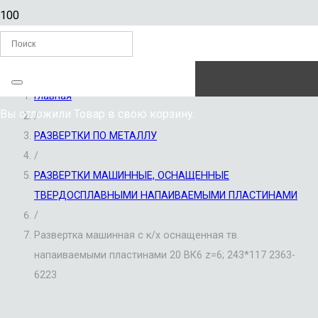
ЗАКАЗАТЬ ЗВОНОК
Главная
Вы отложили
Товар
в свою корзину.
/
РАЗВЕРТКИ ПО МЕТАЛЛУ
/
РАЗВЕРТКИ МАШИННЫЕ, ОСНАЩЕННЫЕ
ТВЕРДОСПЛАВНЫМИ НАПАИВАЕМЫМИ ПЛАСТИНАМИ
/
Развертка машинная с к/х оснащенная тв.
напаиваемыми пластинами 20 ВК6 z=6; 243*117 2363-
6223