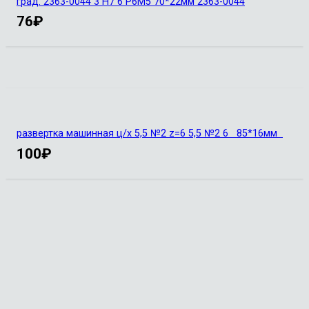
град. 2363-0044 3 Н7 6 Р6М5 70*22мм 2363-0044
76
₽
развертка машинная ц/х 5,5 №2 z=6 5,5 №2 6 85*16мм
100
₽