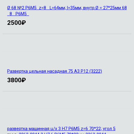
Ø 68 №2 Р6М5 z=8 L=64мм; l=35мм; внутр.Ø = 27*25мм 68
8 Р6М5
2500
₽
Развертка цельная насадная 75 А3 Р12 (3222)
3800
₽
развертка машинная ц/х 3 Н7 Р6М5 z=6 70*22; угол 5