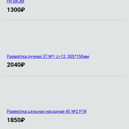
Н9 ВК3М
1300
₽
Развертка ручная 37 №1 z=12; 305*150мм
2040
₽
Развертка цельная насадная 40 №2 Р18
1850
₽