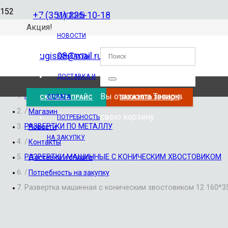
+7 (351) 225-10-18
МАГАЗИН
Акция!
НОВОСТИ
ugis08@mail.ru
КОНТАКТЫ
ДОСТАВКА И
Вы отложили
Товар
в
Главная
ОПЛАТА
СКАЧАТЬ ПРАЙС
ЗАКАЗАТЬ ЗВОНОК
/
Магазин
свою корзину.
ПОТРЕБНОСТЬ
РАЗВЕРТКИ ПО МЕТАЛЛУ
Новости
НА ЗАКУПКУ
/
Контакты
РАЗВЕРТКИ МАШИННЫЕ С КОНИЧЕСКИМ ХВОСТОВИКОМ
Доставка и оплата
/
Потребность на закупку
Развертка машинная с коническим хвостовиком 12 160*