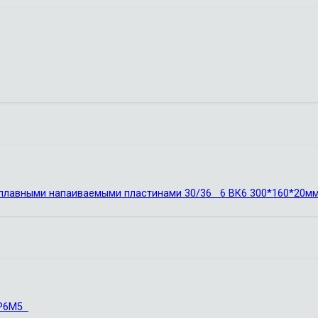
сплавными напаиваемыми пластинами 30/36 6 ВК6 300*160*20мм
8 Р6М5