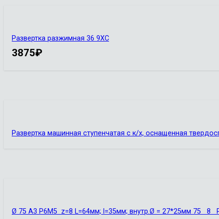
Развертка разжимная 36 9ХС
3875
₽
Развертка машинная ступенчатая с к/х, оснащенная твердо
Ø 75 А3 Р6М5 z=8 L=64мм; l=35мм; внутр.Ø = 27*25мм 75 