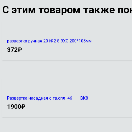
С этим товаром также по
развертка ручная 20 №2 8 9ХС 200*105мм
372
₽
Развертка насадная с тв.спл 46 ВК8
1900
₽