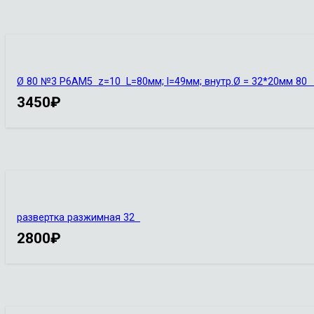
Ø 80 №3 Р6АМ5 z=10 L=80мм; l=49мм; внутр.Ø = 32*20мм 
3450
₽
развертка разжимная 32
2800
₽