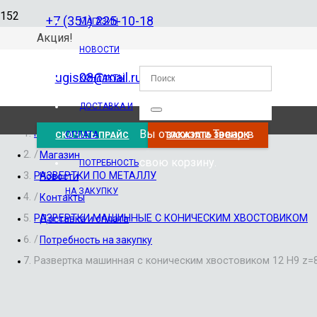
+7 (351) 225-10-18
МАГАЗИН
Акция!
НОВОСТИ
ugis08@mail.ru
КОНТАКТЫ
ДОСТАВКА И
Вы отложили
Товар
в
Главная
ОПЛАТА
СКАЧАТЬ ПРАЙС
ЗАКАЗАТЬ ЗВОНОК
/
Магазин
свою корзину.
ПОТРЕБНОСТЬ
РАЗВЕРТКИ ПО МЕТАЛЛУ
Новости
НА ЗАКУПКУ
/
Контакты
РАЗВЕРТКИ МАШИННЫЕ С КОНИЧЕСКИМ ХВОСТОВИКОМ
Доставка и оплата
/
Потребность на закупку
Развертка машинная с коническим хвостовиком 12 Н9 z=8; 