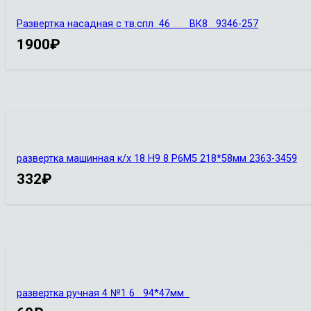
Развертка насадная с тв.спл 46 ВК8 9346-257
1900
₽
развертка машинная к/х 18 Н9 8 Р6М5 218*58мм 2363-3459
332
₽
развертка ручная 4 №1 6 94*47мм