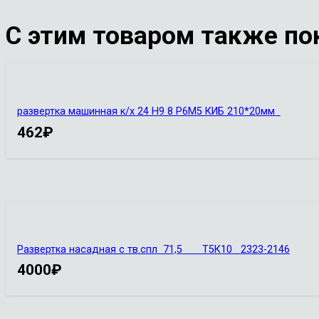
С этим товаром также по
развертка машинная к/х 24 Н9 8 Р6М5 КИБ 210*20мм
462
₽
Развертка насадная с тв.спл 71,5 Т5К10 2323-2146
4000
₽