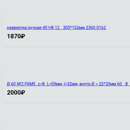
развертка ручная 40 Н8 12 305*152мм 2360-0162
1870
₽
Ø 60 №2 Р6М5 z=8 L=59мм; l=32мм; внутр.Ø = 22*20мм 60
2000
₽