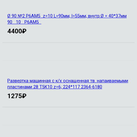
Ø 90 №2 Р6АМ5 z=10 L=90мм; l=55мм; внутр.Ø = 40*37мм
90 10 Р6АМ5
4400
₽
Развертка машинная с к/х оснащенная тв. напаиваемыми
пластинами 28 Т5К10 z=6; 224*117 2364-6180
1275
₽