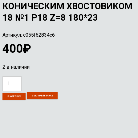
КОНИЧЕСКИМ ХВОСТОВИКОМ
18 №1 Р18 Z=8 180*23
Артикул:
c055f62834c6
400
₽
2 в наличии
Количество
товара
БЫСТРЫЙ ЗАКАЗ
Развертка
В КОРЗИНУ
машинная
с
коническим
хвостовиком