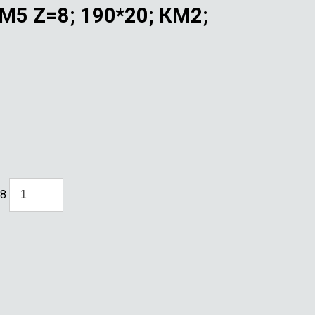
 Z=8; 190*20; КМ2;
78