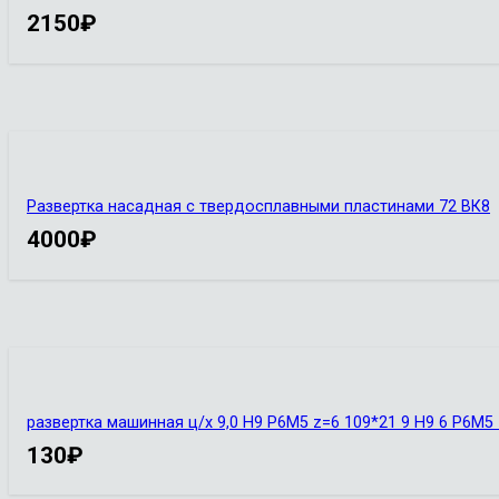
2150
₽
Развертка насадная с твердосплавными пластинами 72 ВК8
4000
₽
развертка машинная ц/х 9,0 Н9 Р6М5 z=6 109*21 9 Н9 6 Р6М
130
₽