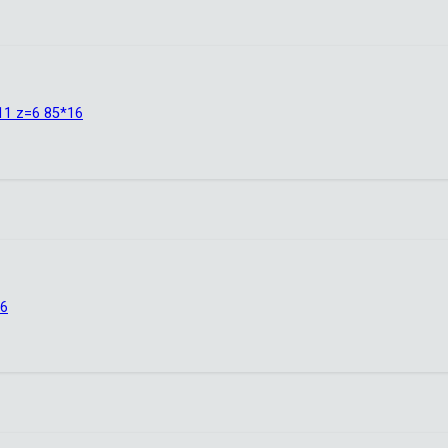
1 z=6 85*16
К6