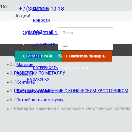
+7 (351) 225-10-18
МАГАЗИН
Акция!
НОВОСТИ
ugis08@mail.ru
КОНТАКТЫ
ДОСТАВКА И
Вы отложили
Товар
в
Главная
ОПЛАТА
СКАЧАТЬ ПРАЙС
ЗАКАЗАТЬ ЗВОНОК
/
Магазин
свою корзину.
ПОТРЕБНОСТЬ
РАЗВЕРТКИ ПО МЕТАЛЛУ
Новости
НА ЗАКУПКУ
/
Контакты
РАЗВЕРТКИ МАШИННЫЕ С КОНИЧЕСКИМ ХВОСТОВИКОМ
Доставка и оплата
/
Потребность на закупку
Развертка машинная с коническим хвостовиком 20 Р6М5 z=8