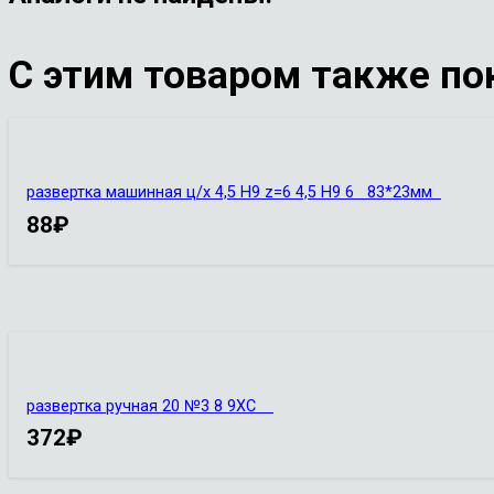
С этим товаром также по
развертка машинная ц/х 4,5 H9 z=6 4,5 Н9 6 83*23мм
88
₽
развертка ручная 20 №3 8 9ХС
372
₽