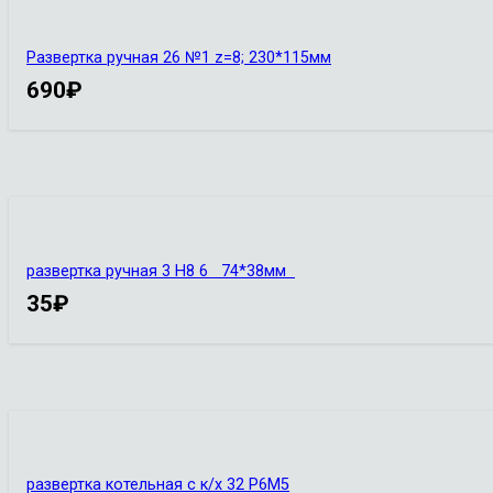
Развертка ручная 26 №1 z=8; 230*115мм
690
₽
развертка ручная 3 Н8 6 74*38мм
35
₽
развертка котельная с к/х 32 Р6М5